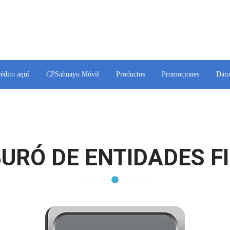
rédito aquí
CPSahuayo Móvil
Productos
Promociones
Dato
BURÓ DE ENTIDADES 