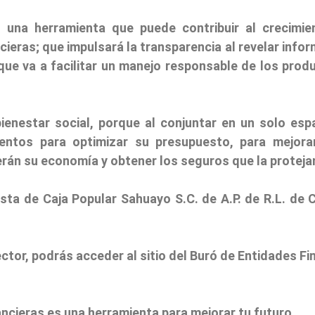
s una herramienta que puede contribuir al crecimie
cieras; que impulsará la transparencia al revelar inf
ue va a facilitar un manejo responsable de los produ
bienestar social, porque al conjuntar en un solo esp
entos para optimizar su presupuesto, para mejorar
rán su economía y obtener los seguros que la proteja
ta de Caja Popular Sahuayo S.C. de A.P. de R.L. de C
ctor, podrás acceder al sitio del Buró de Entidades Fi
ncieras es una herramienta para mejorar tu futuro.